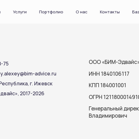
я
Услуги
Портфолио
О нас
Контакты
Ба
ООО «БИМ-Эдвайс
8-75
ИНН 1840106117
y.alexey@bim-advice.ru
Республика, г. Ижевск
КПП 184001001
вайс», 2017-2026
ОГРН 121180001491
Генеральный дирек
Владимирович